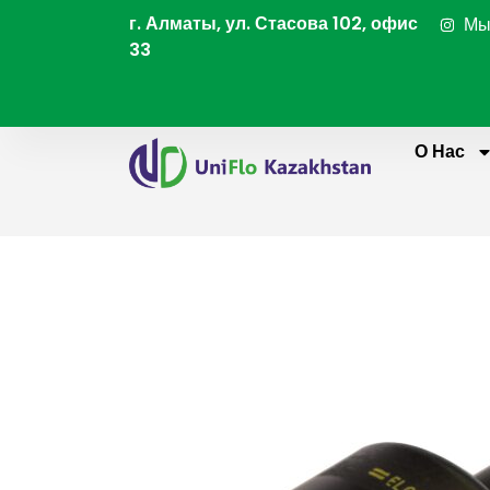
Перейти
г. Алматы, ул. Стасова 102, офис
Мы
к
33
содержимому
О Нас