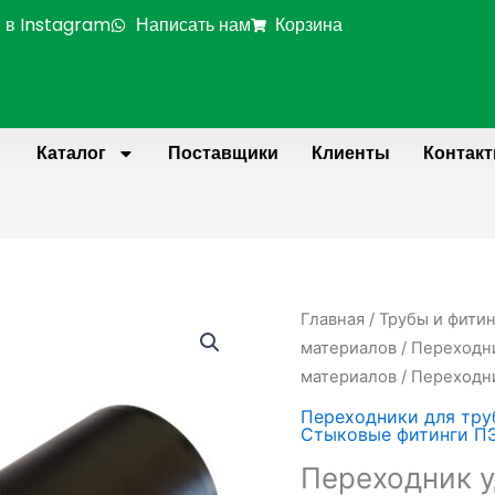
 в Instagram
Написать нам
Корзина
Каталог
Поставщики
Клиенты
Контак
Главная
/
Трубы и фити
материалов
/
Переходни
материалов
/ Переходн
Переходники для тру
Стыковые фитинги П
Переходник 