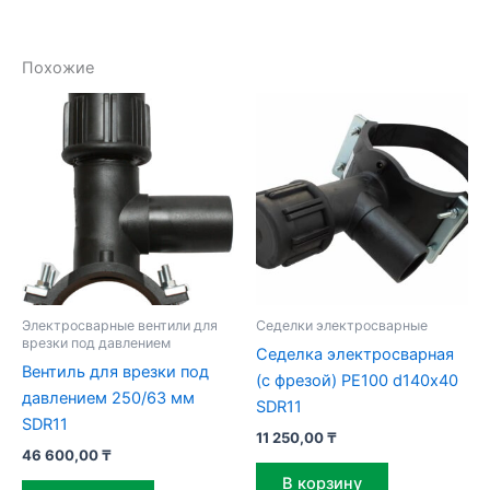
Похожие
Электросварные вентили для
Седелки электросварные
врезки под давлением
Седелка электросварная
Вентиль для врезки под
(с фрезой) PE100 d140х40
давлением 250/63 мм
SDR11
SDR11
11 250,00
₸
46 600,00
₸
В корзину