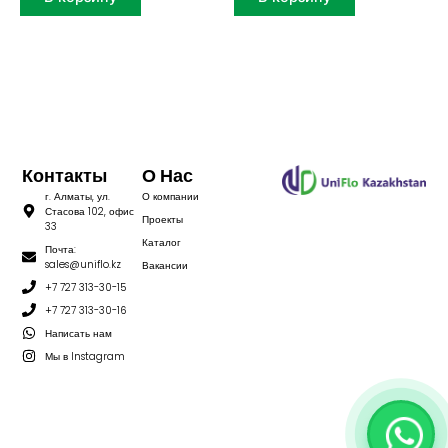
Контакты
О Нас
г. Алматы, ул.
О компании
Стасова 102, офис
Проекты
33
Каталог
Почта:
sales@uniflo.kz
Вакансии
+7 727 313-30-15
+7 727 313-30-16
Написать нам
Мы в Instagram