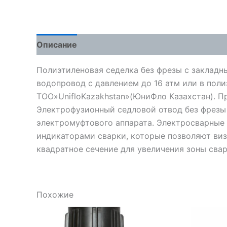
Описание
Детали
Отзывы (0)
Полиэтиленовая седелка без фрезы с закладн
водопровод с давлением до 16 атм или в пол
ТОО»UnifloKazakhstan»(ЮниФло Казахстан). Произ
Электрофузионный седловой отвод без фрезы
электромуфтового аппарата. Электросварные 
индикаторами сварки, которые позволяют виз
квадратное сечение для увеличения зоны сва
Похожие