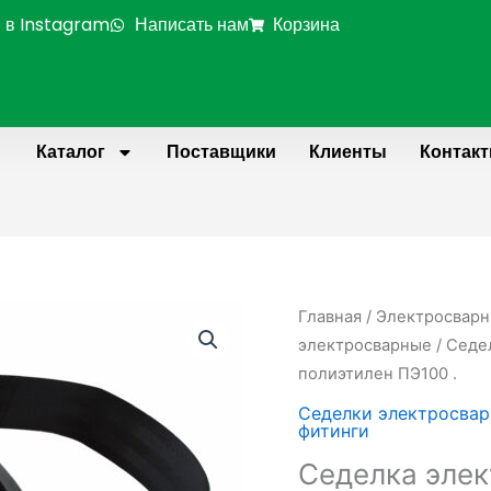
 в Instagram
Написать нам
Корзина
Каталог
Поставщики
Клиенты
Контак
Количество
Главная
/
Электросварн
товара
электросварные
/ Седе
Седелка
полиэтилен ПЭ100 .
электросварная
Седелки электросва
без
фитинги
фрезы
Седелка элек
D250/90