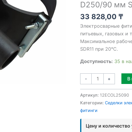
D250/90 мм S
мм
SDR11
33 828,00
₸
полиэтилен
Электросварные фити
ПЭ100
питьевых, газовых и 
.
Максимальное рабочее
SDR11 при 20°C.
Доступность:
35 в н
В
-
+
Артикул:
12ECOL25090
Категории:
Седелки эле
фитинги
Цену и количество