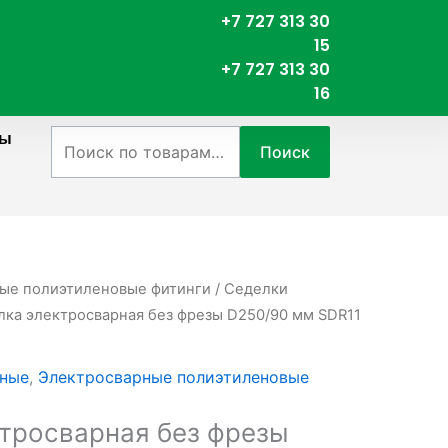
+7 727 313 30
15
+7 727 313 30
16
ты
Искать:
Поиск
ые полиэтиленовые фитинги
/
Седелки
лка электросварная без фрезы D250/90 мм SDR11
рные
,
Электросварные полиэтиленовые
тросварная без фрезы