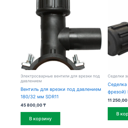
Электросварные вентили для врезки под
Седелки э
давлением
Седелка 
Вентиль для врезки под давлением
фрезой) 
180/32 мм SDR11
11 250,0
45 800,00
₸
В ко
В корзину