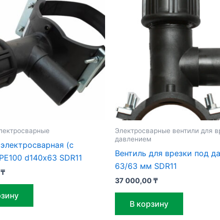
лектросварные
Электросварные вентили для в
давлением
электросварная (с
Вентиль для врезки под д
PE100 d140х63 SDR11
63/63 мм SDR11
0
₸
37 000,00
₸
рзину
В корзину