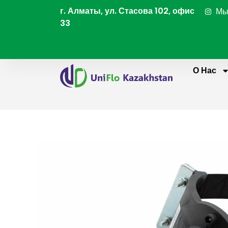
Перейти
г. Алматы, ул. Стасова 102, офис
Мы
к
33
содержимому
О Нас