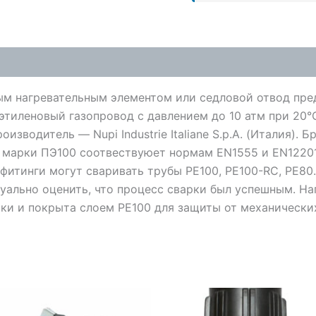
ым нагревательным элементом или седловой отвод пре
иэтиленовый газопровод с давлением до 10 атм при 20
водитель — Nupi Industrie Italiane S.p.A. (Италия). Бр
 марки ПЭ100 соотвествуюет нормам EN1555 и EN1220
фитинги могут сваривать трубы PE100, PE100-RC, PE80
уально оценить, что процесс сварки был успешным. На
рки и покрыта слоем PE100 для защиты от механически