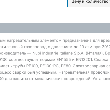
Цену и количество
ным нагревательным элементом предназначена для вре
иэтиленовый газопровод с давлением до 10 атм при 20
водитель — Nupi Industrie Italiane S.p.A. (Италия). Бр
Э100 соотвествуюет нормам EN1555 и EN12201. Сварка
ривать трубы PE100, PE100-RC, PE80. Электросварная 
роцесс сварки был успешным. Нагревательная проволок
100 для защиты от механических повреждений. Устано