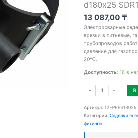
d180х25 SDR1
d180х25
SDR11
13 087,00
₸
Электросварные седе
врезки в питьевые, г
трубопроводов работ
давление для газопро
20°C.
Доступность:
16 в на
В
-
+
Артикул:
12EPRES18025
Категории:
Седелки эле
фитинги