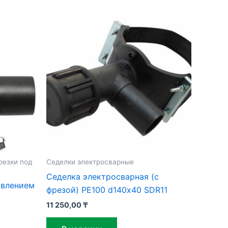
резки под
Седелки электросварные
Седелка электросварная (с
авлением
фрезой) PE100 d140х40 SDR11
11 250,00
₸