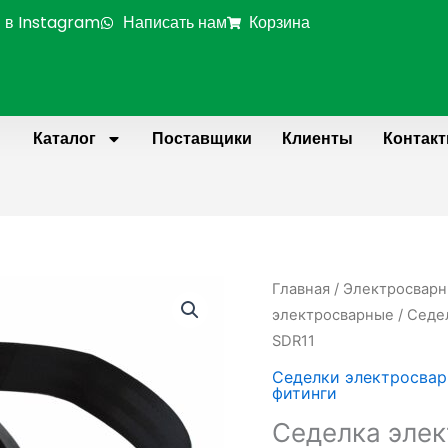
 в Instagram
Написать нам
Корзина
Каталог
Поставщики
Клиенты
Контак
Количество
Главная
/
Электросварн
товара
электросварные
/ Седе
Седелка
SDR11
электросварная
Седелки электросва
(с
фитинги
фрезой)
Седелка элек
PE100