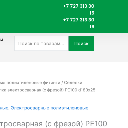
+7 727 313 30
15
+7 727 313 30
16
ты
Искать:
Поиск
ые полиэтиленовые фитинги
/
Седелки
лка электросварная (с фрезой) PE100 d180х25
рные
,
Электросварные полиэтиленовые
тросварная (с фрезой) PE100