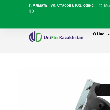
Перейти
г. Алматы, ул. Стасова 102, офис
Мы
к
33
содержимому
О Нас