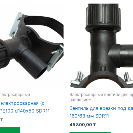
лектросварные
Электросварные вентили для в
давлением
электросварная (с
Вентиль для врезки под д
PE100 d140х50 SDR11
160/63 мм SDR11
0
₸
45 800,00
₸