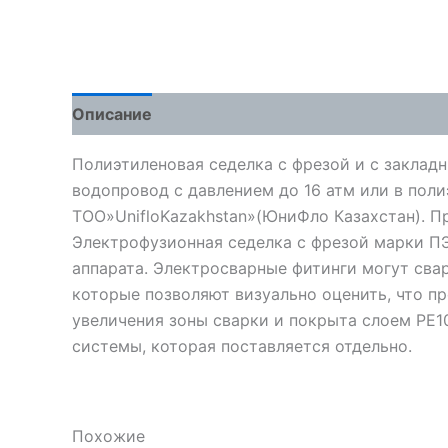
Описание
Детали
Отзывы (0)
Полиэтиленовая седелка с фрезой и с заклад
водопровод с давлением до 16 атм или в пол
ТОО»UnifloKazakhstan»(ЮниФло Казахстан). Произ
Электрофузионная седелка с фрезой марки П
аппарата. Электросварные фитинги могут сва
которые позволяют визуально оценить, что п
увеличения зоны сварки и покрыта слоем PE
системы, которая поставляется отдельно.
Похожие