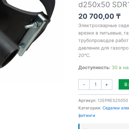
d250х50 SDR
d250х50
SDR11
20 700,00
₸
Электросварные седе
врезки в питьевые, г
трубопроводов работ
давление для газопро
20°C.
Доступность:
30 в н
В
-
+
Артикул:
12EPRES25050
Категории:
Седелки эле
фитинги