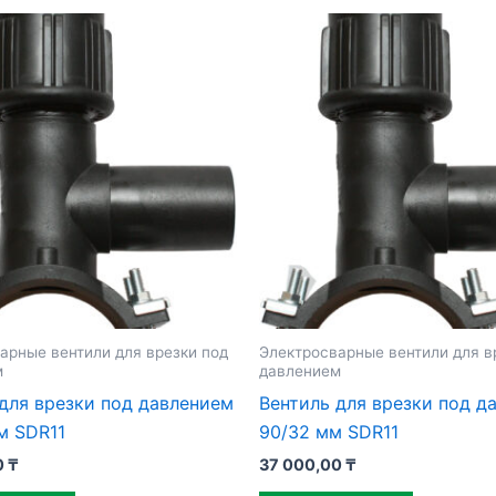
арные вентили для врезки под
Электросварные вентили для в
м
давлением
для врезки под давлением
Вентиль для врезки под д
м SDR11
90/32 мм SDR11
0
₸
37 000,00
₸