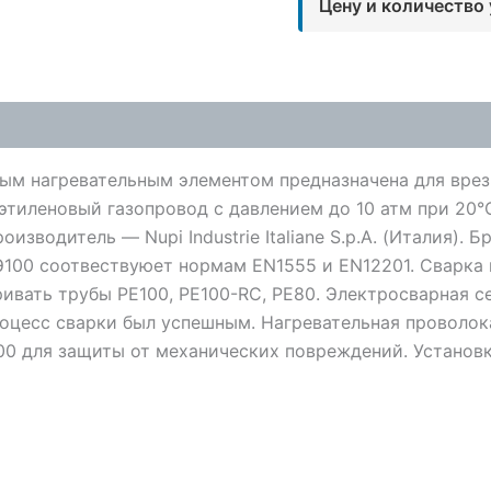
Цену и количество
ным нагревательным элементом предназначена для вре
иэтиленовый газопровод с давлением до 10 атм при 20
водитель — Nupi Industrie Italiane S.p.A. (Италия). Бр
Э100 соотвествуюет нормам EN1555 и EN12201. Сварка
ривать трубы PE100, PE100-RC, PE80. Электросварная 
роцесс сварки был успешным. Нагревательная проволок
100 для защиты от механических повреждений. Устано