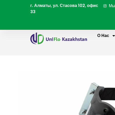
Перейти
г. Алматы, ул. Стасова 102, офис
Мы
к
33
содержимому
О Нас