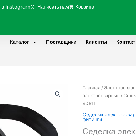
 в Instagram
Написать нам
Корзина
Каталог
Поставщики
Клиенты
Контак
Количество
Главная
/
Электросварн
товара
электросварные
/ Седе
Седелка
SDR11
электросварная
Седелки электросва
(с
фитинги
фрезой)
Седелка элек
PE100