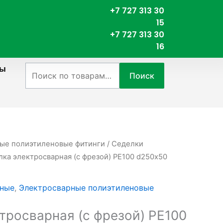
+7 727 313 30
15
+7 727 313 30
16
ты
Искать:
Поиск
ые полиэтиленовые фитинги
/
Седелки
лка электросварная (с фрезой) PE100 d250х50
рные
,
Электросварные полиэтиленовые
тросварная (с фрезой) PE100