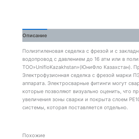
Описание
Детали
Отзывы (0)
Полиэтиленовая седелка с фрезой и с заклад
водопровод с давлением до 16 атм или в пол
ТОО»UnifloKazakhstan»(ЮниФло Казахстан). Произ
Электрофузионная седелка с фрезой марки П
аппарата. Электросварные фитинги могут сва
которые позволяют визуально оценить, что п
увеличения зоны сварки и покрыта слоем PE
системы, которая поставляется отдельно.
Похожие