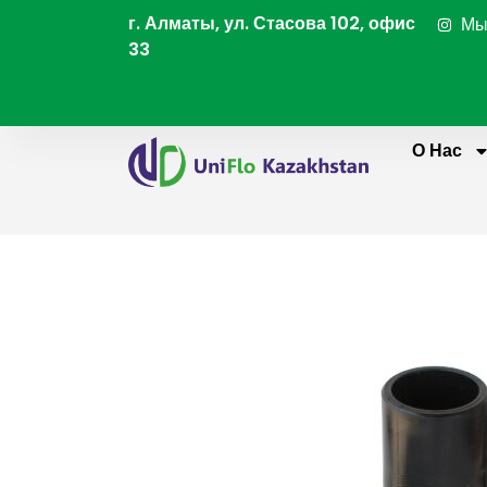
Перейти
г. Алматы, ул. Стасова 102, офис
Мы
к
33
содержимому
О Нас