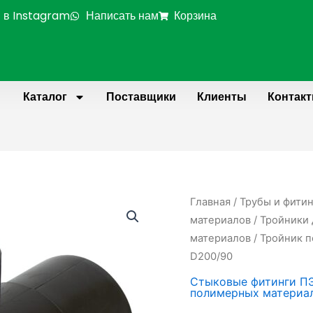
 в Instagram
Написать нам
Корзина
Каталог
Поставщики
Клиенты
Контак
Главная
/
Трубы и фити
материалов
/
Тройники 
материалов
/ Тройник 
D200/90
Стыковые фитинги П
полимерных материа