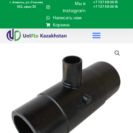
г. Алматы, ул. Стасова
+7 727 313 30 15
Перейти
Мы в
102, офис 33
+7 727 313 30 16
к
Instagram
содержимому
Написать нам
Корзина