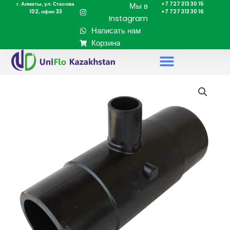
г. Алматы, ул. Стасова
+7 727 313 30 15
Перейти
Мы в
102, офис 33
+7 727 313 30 16
к
Instagram
содержимому
Написать нам
Корзина