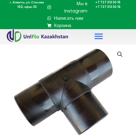
г. Алматы, ул. Стасова
+7 727 313 30 15
Перейти
Мы в
102, офис 33
+7 727 313 30 16
к
Instagram
содержимому
Написать нам
Корзина