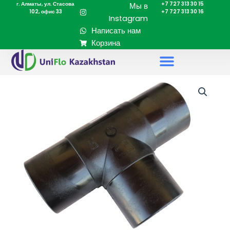
г. Алматы, ул. Стасова
+7 727 313 30 15
Перейти
Мы в
102, офис 33
+7 727 313 30 16
к
Instagram
содержимому
Написать нам
Корзина