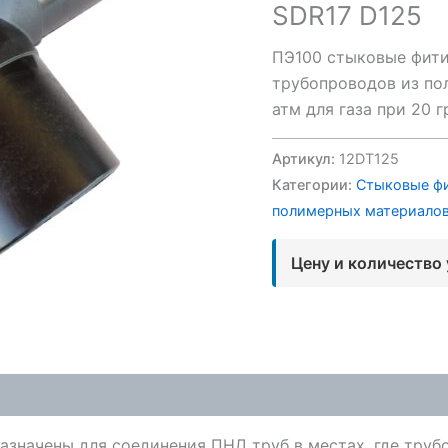
SDR17 D125
ПЭ100 стыковые фити
трубопроводов из пол
атм для газа при 20 
Артикул:
12DT125
Категории:
Стыковые ф
полимерных материало
Цену и количество
значены для соединения ПНД труб в местах, где труб