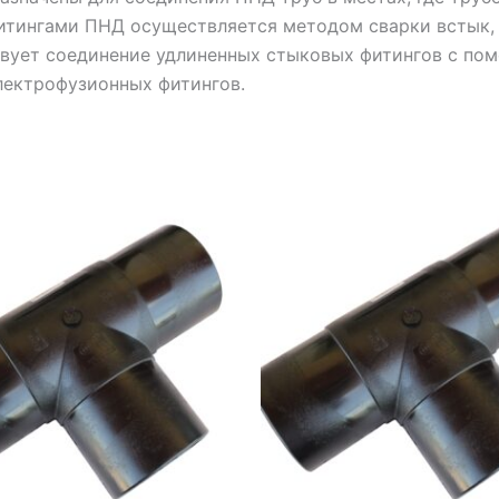
итингами ПНД осуществляется методом сварки встык,
твует соединение удлиненных стыковых фитингов с по
лектрофузионных фитингов.