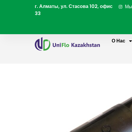
Перейти
г. Алматы, ул. Стасова 102, офис
Мы
к
33
содержимому
О Нас