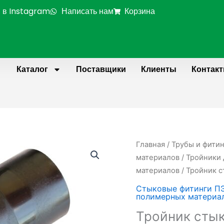
 в Instagram
Написать нам
Корзина
Каталог
Поставщики
Клиенты
Контак
Главная
/
Трубы и фити
материалов
/
Тройники 
материалов
/ Тройник 
Стыковые фитинги П
полимерных материа
Тройник сты