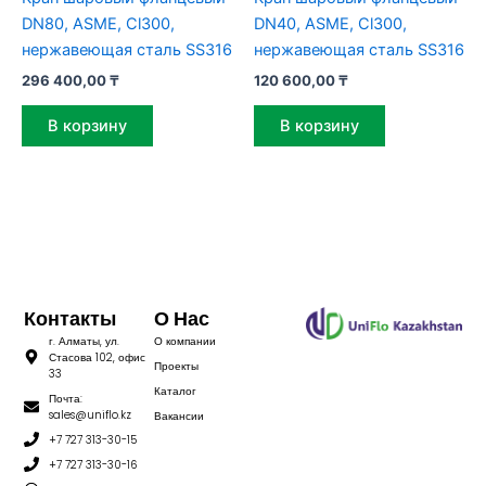
DN80, ASME, Cl300,
DN40, ASME, Cl300,
нержавеющая сталь SS316
нержавеющая сталь SS316
296 400,00
₸
120 600,00
₸
В корзину
В корзину
Контакты
О Нас
г. Алматы, ул.
О компании
Стасова 102, офис
Проекты
33
Каталог
Почта:
sales@uniflo.kz
Вакансии
+7 727 313-30-15
+7 727 313-30-16