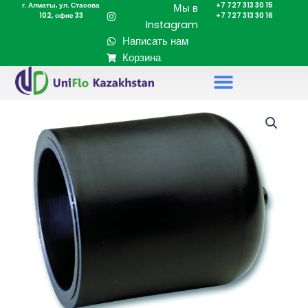
г. Алматы, ул. Стасова
+7 727 313 30 15
Перейти
Мы в
102, офис 33
+7 727 313 30 16
к
Instagram
содержимому
Написать нам
Корзина