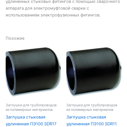
удлиненных стыковых фитингов с помощью сварочного
аппарата для электромуфтовой сварки с
использованием электрофузионных фитингов.
Похожие
Заглушки для трубопроводов
Заглушки для трубопроводов
из полимерных материалов
из полимерных материалов
Заглушка стыковая
Заглушка стыковая
удлиненная ПЭ100 SDR17
удлиненная ПЭ100 SDR11