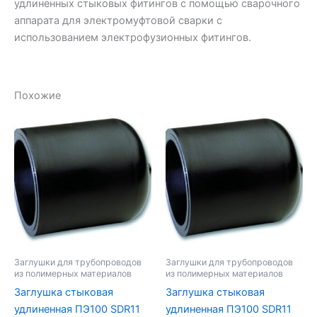
удлиненных стыковых фитингов с помощью сварочного
аппарата для электромуфтовой сварки с
использованием электрофузионных фитингов.
Похожие
Заглушки для трубопроводов
Заглушки для трубопроводов
из полимерных материалов
из полимерных материалов
Заглушка стыковая
Заглушка стыковая
удлиненная ПЭ100 SDR11
удлиненная ПЭ100 SDR11