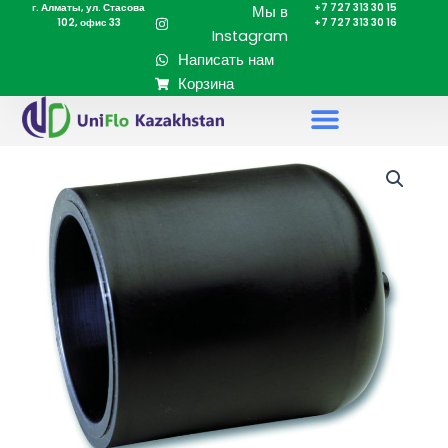
г. Алматы, ул. Стасова
+7 727 313 30 15
Перейти
Мы в
102, офис 33
+7 727 313 30 16
к
Instagram
содержимому
Написать нам
Корзина