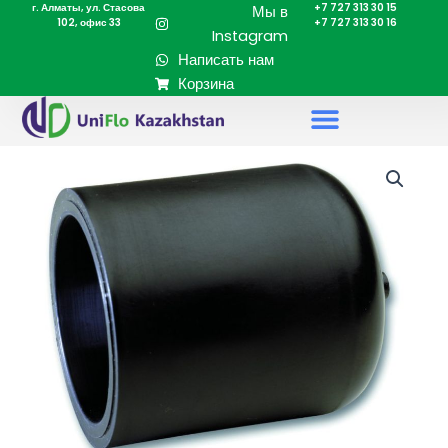
г. Алматы, ул. Стасова
+7 727 313 30 15
Перейти
Мы в
102, офис 33
+7 727 313 30 16
к
Instagram
содержимому
Написать нам
Корзина