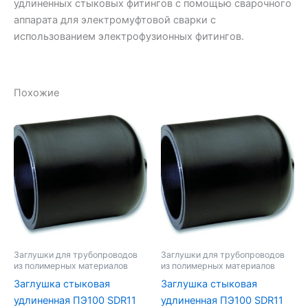
удлиненных стыковых фитингов с помощью сварочного
аппарата для электромуфтовой сварки с
использованием электрофузионных фитингов.
Похожие
Заглушки для трубопроводов
Заглушки для трубопроводов
из полимерных материалов
из полимерных материалов
Заглушка стыковая
Заглушка стыковая
удлиненная ПЭ100 SDR11
удлиненная ПЭ100 SDR11