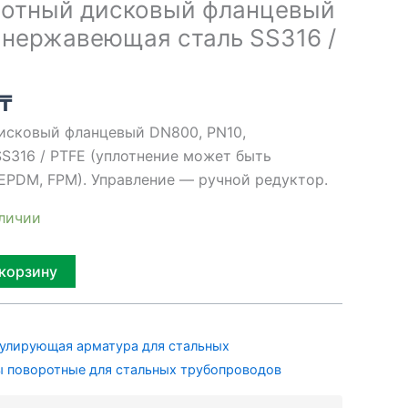
ротный дисковый фланцевый
 нержавеющая сталь SS316 /
₸
исковый фланцевый DN800, PN10,
S316 / PTFE (уплотнение может быть
 EPDM, FPM). Управление — ручной редуктор.
аличии
Alternative:
 корзину
улирующая арматура для стальных
 поворотные для стальных трубопроводов