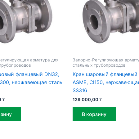
егулирующая арматура для
Запорно-Регулирующая армату
трубопроводов
стальных трубопроводов
ровый фланцевый DN32,
Кран шаровый фланцевый
l300, нержавеющая сталь
ASME, Cl150, нержавеюща
SS316
0
₸
129 000,00
₸
рзину
В корзину