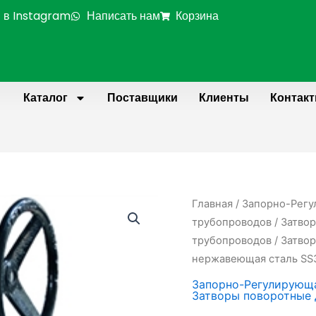
 в Instagram
Написать нам
Корзина
Каталог
Поставщики
Клиенты
Контак
Количество
Главная
/
Запорно-Регу
товара
трубопроводов
/
Затвор
Затвор
трубопроводов
/ Затво
поворотный
нержавеющая сталь SS3
дисковый
Запорно-Регулирующа
фланцевый
Затворы поворотные 
DN800,