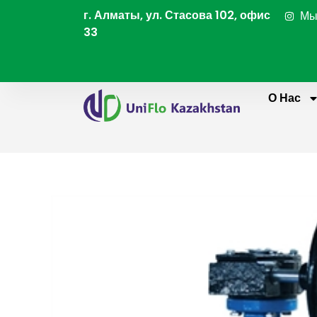
Перейти
г. Алматы, ул. Стасова 102, офис
Мы
к
33
содержимому
О Нас