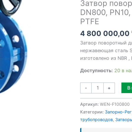
Затвор пово
PN10,
DN800, PN10,
нержавеющая
PTFE
сталь
SS316
4 800 000,00
/
Затвор поворотный д
PTFE
нержавеющая сталь S
изготовлено из NBR ,
Доступность:
20 в н
В
-
+
Артикул:
WEN-F100800
Категории:
Запорно-Рег
трубопроводов
,
Затворы