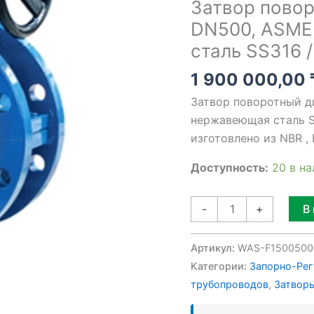
Затвор пово
ASME,
DN500, ASME,
Class
сталь SS316 
150
,
1 900 000,00
нержавеющая
Затвор поворотный д
сталь
нержавеющая сталь S
SS316
изготовлено из NBR ,
/
PTFE
Доступность:
20 в н
В
-
+
Артикул:
WAS-F1500500
Категории:
Запорно-Рег
трубопроводов
,
Затворы