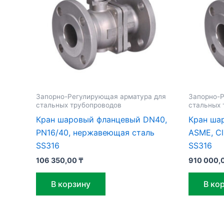
Запорно-Регулирующая арматура для
Запорно-Р
стальных трубопроводов
стальных 
Кран шаровый фланцевый DN40,
Кран ша
PN16/40, нержавеющая сталь
ASME, C
SS316
SS316
106 350,00
₸
910 000,
В корзину
В ко