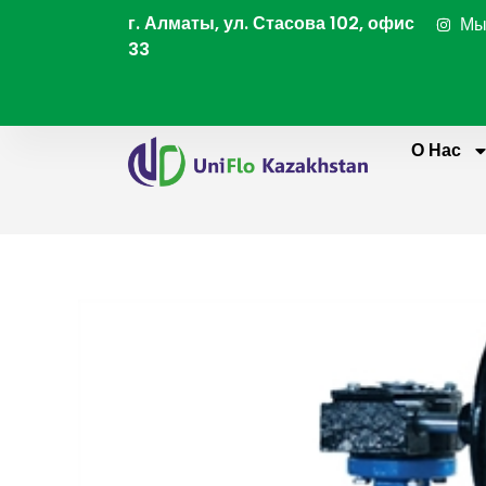
Перейти
г. Алматы, ул. Стасова 102, офис
Мы
к
33
содержимому
О Нас