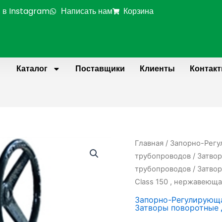
 в Instagram
Написать нам
Корзина
Каталог
Поставщики
Клиенты
Контак
Количество
Главная
/
Запорно-Регу
товара
трубопроводов
/
Затвор
Затвор
трубопроводов
/ Затво
поворотный
Class 150 , нержавеюща
дисковый
Запорно-Регулирующа
фланцевый
Затворы поворотные 
DN500,