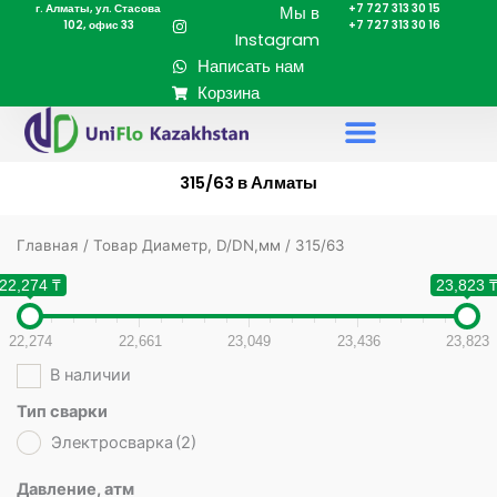
г. Алматы, ул. Стасова
+7 727 313 30 15
Перейти
Мы в
102, офис 33
+7 727 313 30 16
к
Instagram
содержимому
Написать нам
Корзина
315/63 в Алматы
Главная
/ Товар Диаметр, D/DN,мм / 315/63
22,274 ₸
23,823 
22,274
22,661
23,049
23,436
23,823
В наличии
Тип сварки
Электросварка
(2)
Давление, атм