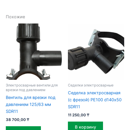
Похожие
Электросварные вентили для
Седелки электросварные
врезки под давлением
Седелка электросварная
Вентиль для врезки под
(с фрезой) PE100 d140х50
давлением 125/63 мм
SDR11
SDR11
11 250,00
₸
38 700,00
₸
В корзину