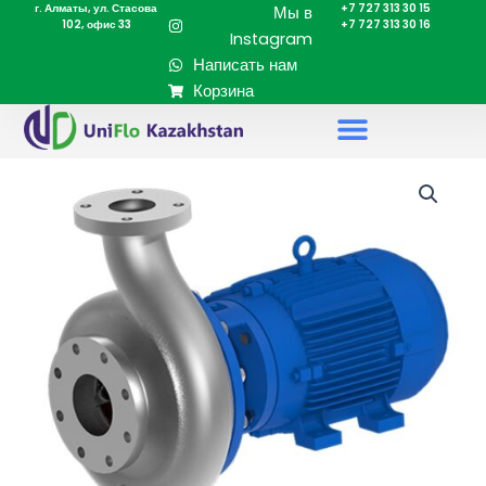
г. Алматы, ул. Стасова
+7 727 313 30 15
Перейти
Мы в
102, офис 33
+7 727 313 30 16
к
Instagram
содержимому
Написать нам
Корзина