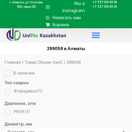
г. Алматы, ул. Стасова
+7 727 313 30 15
Перейти
Мы в
102, офис 33
+7 727 313 30 16
к
Instagram
содержимому
Написать нам
Корзина
299059 в Алматы
Главная
/ Товар Объем (cм3) / 299059
В наличии
Тип сварки
Фланцевое
(1)
Давление, атм
PN16
(1)
Диаметр, мм
Диаметр, мм