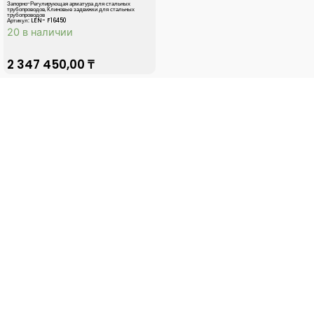
Запорно-Регулирующая арматура для стальных
трубопроводов
,
Клиновые задвижки для стальных
трубопроводов
Артикул: LEN- F16450
20 в наличии
2 347 450,00
₸