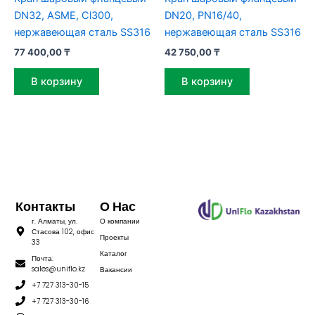
DN32, ASME, Cl300,
DN20, PN16/40,
нержавеющая сталь SS316
нержавеющая сталь SS316
77 400,00
₸
42 750,00
₸
В корзину
В корзину
Контакты
О Нас
г. Алматы, ул.
О компании
Стасова 102, офис
Проекты
33
Каталог
Почта:
sales@uniflo.kz
Вакансии
+7 727 313-30-15
+7 727 313-30-16