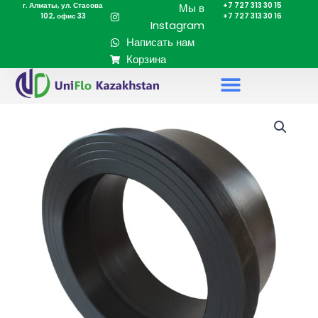
г. Алматы, ул. Стасова
+7 727 313 30 15
Перейти
Мы в
102, офис 33
+7 727 313 30 16
к
Instagram
содержимому
Написать нам
Корзина