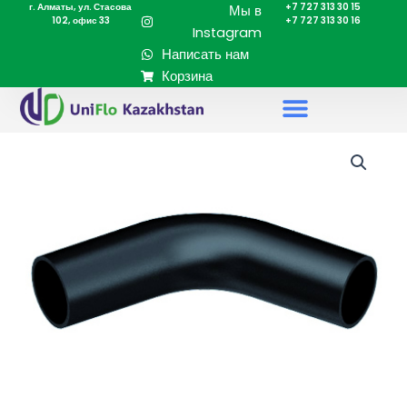
г. Алматы, ул. Стасова
+7 727 313 30 15
Перейти
Мы в
102, офис 33
+7 727 313 30 16
к
Instagram
содержимому
Написать нам
Корзина