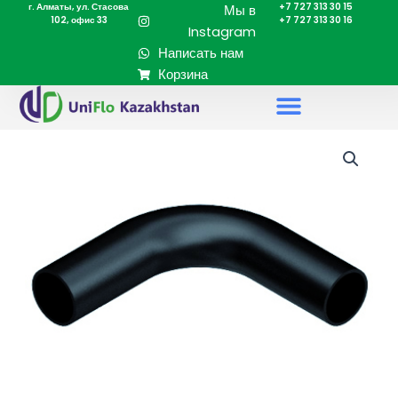
г. Алматы, ул. Стасова
+7 727 313 30 15
Перейти
Мы в
102, офис 33
+7 727 313 30 16
к
Instagram
содержимому
Написать нам
Корзина