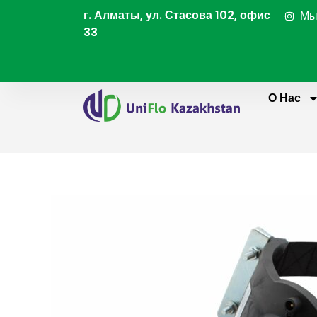
Перейти
г. Алматы, ул. Стасова 102, офис
Мы
к
33
содержимому
О Нас