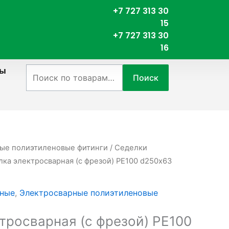
+7 727 313 30
15
+7 727 313 30
16
ты
Искать:
Поиск
ые полиэтиленовые фитинги
/
Седелки
лка электросварная (с фрезой) PE100 d250х63
рные
,
Электросварные полиэтиленовые
тросварная (с фрезой) PE100