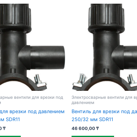
арные вентили для врезки под
Электросварные вентили для в
м
давлением
для врезки под давлением
Вентиль для врезки под д
мм SDR11
250/32 мм SDR11
00
₸
46 600,00
₸