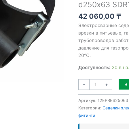
d250х63 SDR
d250х63
SDR11
42 060,00
₸
Электросварные седе
врезки в питьевые, г
трубопроводов работ
давление для газопро
20°C.
Доступность:
20 в н
В
-
+
Артикул:
12EPRES25063
Категории:
Седелки эле
фитинги