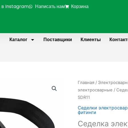
 в Instagram
Написать нам
Корзина
Каталог
Поставщики
Клиенты
Контак
Количество
Главная
/
Электросварн
товара
электросварные
/ Седе
Седелка
SDR11
электросварная
Седелки электросва
(с
фитинги
фрезой)
Седелка элек
PE100