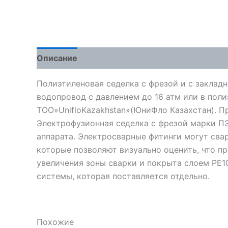
Описание
Детали
Отзывы (0)
Полиэтиленовая седелка с фрезой и с заклад
водопровод с давлением до 16 атм или в пол
ТОО»UnifloKazakhstan»(ЮниФло Казахстан). Произ
Электрофузионная седелка с фрезой марки П
аппарата. Электросварные фитинги могут сва
которые позволяют визуально оценить, что п
увеличения зоны сварки и покрыта слоем PE
системы, которая поставляется отдельно.
Похожие