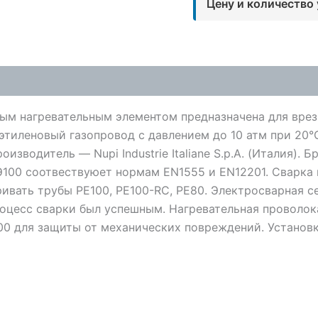
Цену и количество
ным нагревательным элементом предназначена для вре
иэтиленовый газопровод с давлением до 10 атм при 20
водитель — Nupi Industrie Italiane S.p.A. (Италия). Бр
Э100 соотвествуюет нормам EN1555 и EN12201. Сварка
ривать трубы PE100, PE100-RC, PE80. Электросварная 
роцесс сварки был успешным. Нагревательная проволок
100 для защиты от механических повреждений. Устано