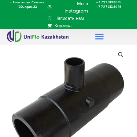
г. Алматы, ул. Стасова
+7 727 313 30 15
Перейти
Мы в
102, офис 33
+7 727 313 30 16
к
Instagram
содержимому
Написать нам
Корзина