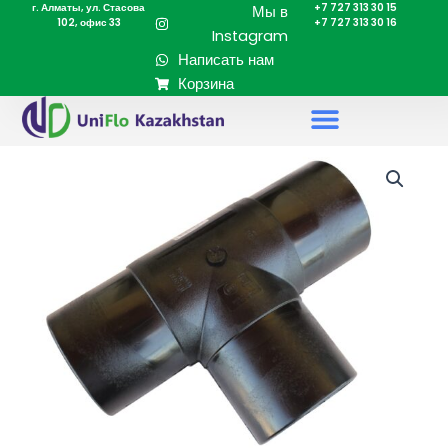
г. Алматы, ул. Стасова
+7 727 313 30 15
Перейти
Мы в
102, офис 33
+7 727 313 30 16
к
Instagram
содержимому
Написать нам
Корзина