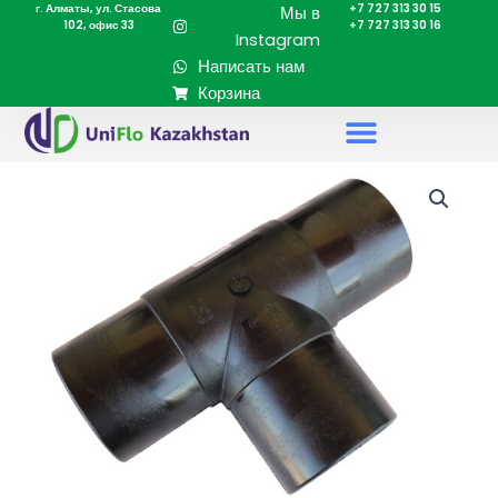
г. Алматы, ул. Стасова
+7 727 313 30 15
Перейти
Мы в
102, офис 33
+7 727 313 30 16
к
Instagram
содержимому
Написать нам
Корзина