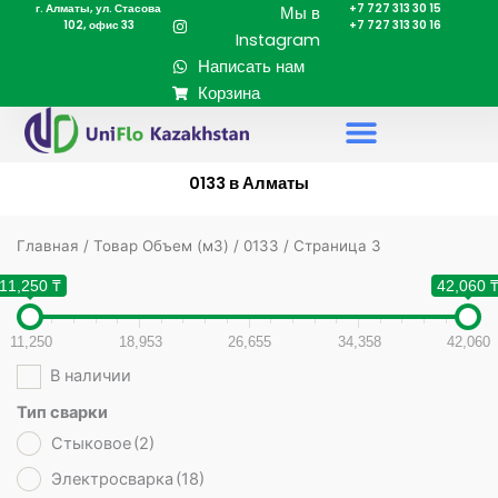
г. Алматы, ул. Стасова
+7 727 313 30 15
Перейти
Мы в
102, офис 33
+7 727 313 30 16
к
Instagram
содержимому
Написать нам
Корзина
0133 в Алматы
Главная
/ Товар Объем (м3) /
0133
/ Страница 3
11,250 ₸
42,060 
11,250
18,953
26,655
34,358
42,060
В наличии
Тип сварки
Стыковое
(2)
Электросварка
(18)